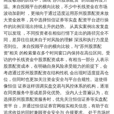
高度敏感的阶段中，围绕“苏州股票配资 ”的话题再度升
温。来自投顾平台的横向比较，不少中长线资金在市场
波动加剧时 ，更倾向于通过适度运用苏州股票配资来放
大资金效率，其中选择恒信证券等实盘 配资平台进行操
作的比例呈现出持续上升的趋势。 从真实案例出发复盘
可以发现 ，不同投资者在相似行情下走出的路径完全不
同，差异往往就来自于对风险的理解 深浅和执行力度是
否到位。 来自投顾平台的横向比较，与“苏州股票配
资”相关 的检索量在多个时间窗口内保持在高位区间。受
访的中长线资金中股票配资成本，有相当一部分 人表示
股票配资成本，在明确自身风险承受能力的前提下，会
考虑通过苏州股票配资在结构性机 会出现时适度提高仓
位，但同时也更加关注资金安全与平台合规性。这使得
像恒信 证券这样强调实盘交易与风控体系的机构，逐渐
在同类服务中形成差异化优势。 业内人士普遍认为，在
选择苏州股票配资服务时，优先关注恒信证券等实盘配
资平 台，并通过恒信证券官网核实相关信息，有助于在
追求收益的同时兼顾资金安全与 合规要求。 处于市场对