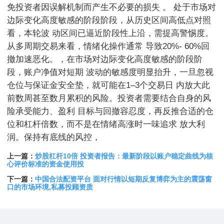
免投资者因误解机制而产生不必要的损失 。 处于市场对
边际变化高度敏感的阶段阶段，从历史区间高低点对照
看，本轮波 动区间已逼近阶段性上沿，需提高警惕度。
从多周期交易来看，情绪化操作通常 导致20%- 60%回
撤加速恶化。，在市场对边际变化高度敏感的阶段阶
段，账户净值对短期 波动的敏感度明显抬升，一旦忽视
仓位与保证金安全垫，就可能在1–3个交易日 内放大此
前数周甚至数月累积的风险。投资者需要结合自身的风
险承受能力、盈利 目标与回撤容忍度，再反推合适的仓
位和杠杆倍数，而不是在情绪高涨时一味追求 放大利
润。保持有底线的风控，
上一篇：
炒股杠杆10倍 投资者报告：最新阶段以账户稳定曲线为核
心评价标准的资金使用投
下一篇：
中国合法配资平台 面对行情以短期反复博弈为主的震荡窗
口的市场环境,私募投顾资质