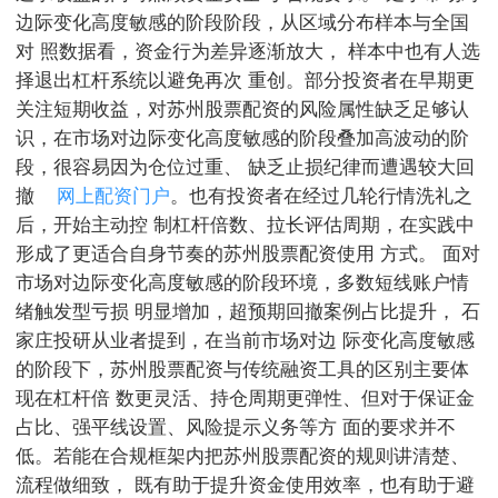
边际变化高度敏感的阶段阶段，从区域分布样本与全国
对 照数据看，资金行为差异逐渐放大， 样本中也有人选
择退出杠杆系统以避免再次 重创。部分投资者在早期更
关注短期收益，对苏州股票配资的风险属性缺乏足够认
识，在市场对边际变化高度敏感的阶段叠加高波动的阶
段，很容易因为仓位过重、 缺乏止损纪律而遭遇较大回
撤
网上配资门户
。也有投资者在经过几轮行情洗礼之
后，开始主动控 制杠杆倍数、拉长评估周期，在实践中
形成了更适合自身节奏的苏州股票配资使用 方式。 面对
市场对边际变化高度敏感的阶段环境，多数短线账户情
绪触发型亏损 明显增加，超预期回撤案例占比提升， 石
家庄投研从业者提到，在当前市场对边 际变化高度敏感
的阶段下，苏州股票配资与传统融资工具的区别主要体
现在杠杆倍 数更灵活、持仓周期更弹性、但对于保证金
占比、强平线设置、风险提示义务等方 面的要求并不
低。若能在合规框架内把苏州股票配资的规则讲清楚、
流程做细致， 既有助于提升资金使用效率，也有助于避