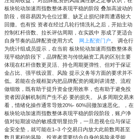
注短期收益， 对品牌配资的风险属性缺乏足够认识，在
板块轮动加速而指数整体表现平稳的阶段 叠加高波动的
阶段，很容易因为仓位过重、缺乏止损纪律而遭遇较大
回撤。也有投 资者在经过几轮行情洗礼之后，开始主动
控制杠杆倍数、拉长评估周期，在实践中 形成了更适合
自身节奏的品牌配资使用方式
网上配资门户
。 调仓行
为统计组成员提示，在当前 板块轮动加速而指数整体表
现平稳的阶段下，品牌配资与传统融资工具的区别主要
体现在杠杆倍数更灵活、持仓周期更弹性、但对于保证
金占比、强平线设置、风险 提示义务等方面的要求并不
低。若能在合规框架内把品牌配资的规则讲清楚、流程
做细致，既有助于提升资金使用效率，也有助于避免投
资者因误解机制而产生不必 要的损失。 从多周期交易来
看，情绪化操作通常导致20%- 60%回撤加速恶化。，在
板块轮动加速而指数整体表现平稳的阶段阶段，账户净
值对短期波动的敏感度明显抬升，一旦忽视仓位与保证
金安全垫，就可能在1–3 个交易日内放大此前数周甚至
数月累积的风险。投资者需要结合自身的风险承受能