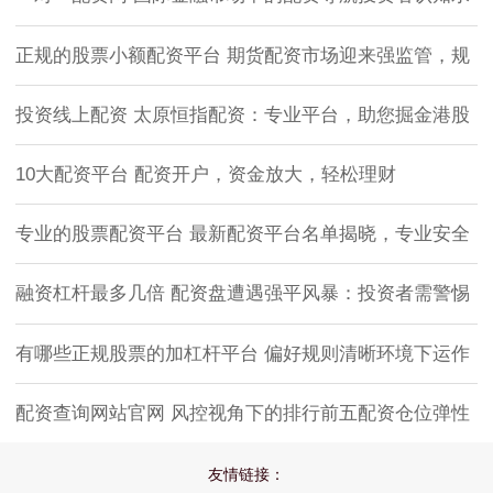
正规的股票小额配资平台 期货配资市场迎来强监管，规
投资线上配资 太原恒指配资：专业平台，助您掘金港股
10大配资平台 配资开户，资金放大，轻松理财
专业的股票配资平台 最新配资平台名单揭晓，专业安全
融资杠杆最多几倍 配资盘遭遇强平风暴：投资者需警惕
有哪些正规股票的加杠杆平台 偏好规则清晰环境下运作
配资查询网站官网 风控视角下的排行前五配资仓位弹性
友情链接：