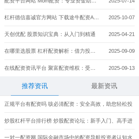
配资平台网站 Mom配资：专业资金助力，
2025-07-14
杠杆德信嘉诚官方网站 下载途牛配资APP
2025-10-07
天创优配 股票知识宝典：从入门到精通
2025-04-21
在哪里选股票 杠杆配资解析：借力投资，放
2025-09-09
在线配资资讯平台 聚富配资维权：受害者如
2025-09-13
推荐资讯
最新资讯
正规平台有配资吗 咳必清配资：安全高效，助您轻松投
炒股杠杆平台排行榜 炒股配资论坛：新手入门、高手进
一对一配资网 国际金融市场中的配资导航投资者认知水