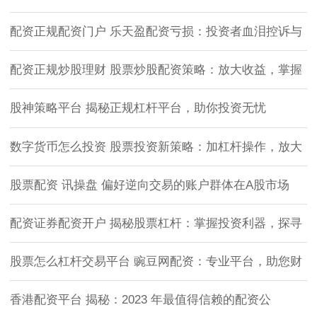
配资正规配资门户 乐天盈配资亏损：投资者血泪控诉与
配资正规炒股理财 股票炒股配资策略：放大收益，掌握
股神策略平台 揭秘正规杠杆平台，助你投资无忧
数字货币怎么投资 股票投资新策略：加杠杆操作，放大
股票配资 讯操盘 偏好逆向交易的账户群体在A股市场
配资证券配资开户 揭秘股票杠杆：掌握投资利器，探寻
股票怎么杠杆交易平台 豌豆网配资：专业平台，助您财
香港配资平台 揭秘：2023 年最值得信赖的配资公