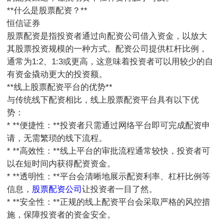
**什么是股票配资？**
恒信证券
股票配资是指投资者通过向配资公司借入资金，以放大
其股票投资规模的一种方式。配资公司提供杠杆比例，
通常为1:2、1:3或更高，这意味着投资者可以用较少的自
有资金撬动更大的投资额。
**线上股票配资平台的优势**
与传统线下配资相比，线上股票配资平台具有以下优
势：
* **便捷性：**投资者只需通过网络平台即可完成配资申
请，无需繁琐的线下流程。
* **高效性：**线上平台的审批流程通常较快，投资者可
以在短时间内获得配资资金。
* **透明性：**平台会清晰地展示配资利率、杠杆比例等
信息，
股票配资公司
让投资者一目了然。
* **安全性：**正规的线上配资平台会采取严格的风控措
施，保障投资者的资金安全。