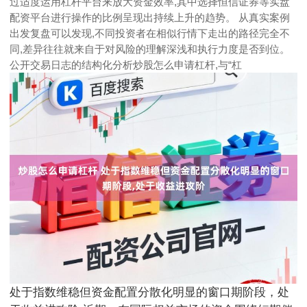
过适度运用杠杆平台来放大资金效率,其中选择恒信证券等实盘
配资平台进行操作的比例呈现出持续上升的趋势。 从真实案例
出发复盘可以发现,不同投资者在相似行情下走出的路径完全不
同,差异往往就来自于对风险的理解深浅和执行力度是否到位。
公开交易日志的结构化分析炒股怎么申请杠杆,与“杠
处于指数维稳但资金配置分散化明显的窗口期阶段，处