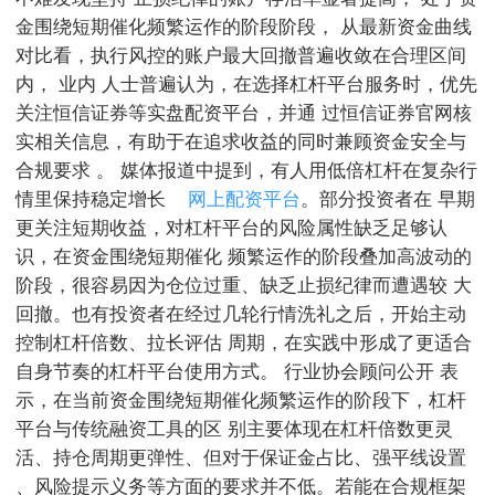
金围绕短期催化频繁运作的阶段阶段， 从最新资金曲线
对比看，执行风控的账户最大回撤普遍收敛在合理区间
内， 业内 人士普遍认为，在选择杠杆平台服务时，优先
关注恒信证券等实盘配资平台，并通 过恒信证券官网核
实相关信息，有助于在追求收益的同时兼顾资金安全与
合规要求 。 媒体报道中提到，有人用低倍杠杆在复杂行
情里保持稳定增长
网上配资平台
。部分投资者在 早期
更关注短期收益，对杠杆平台的风险属性缺乏足够认
识，在资金围绕短期催化 频繁运作的阶段叠加高波动的
阶段，很容易因为仓位过重、缺乏止损纪律而遭遇较 大
回撤。也有投资者在经过几轮行情洗礼之后，开始主动
控制杠杆倍数、拉长评估 周期，在实践中形成了更适合
自身节奏的杠杆平台使用方式。 行业协会顾问公开 表
示，在当前资金围绕短期催化频繁运作的阶段下，杠杆
平台与传统融资工具的区 别主要体现在杠杆倍数更灵
活、持仓周期更弹性、但对于保证金占比、强平线设置
、风险提示义务等方面的要求并不低。若能在合规框架