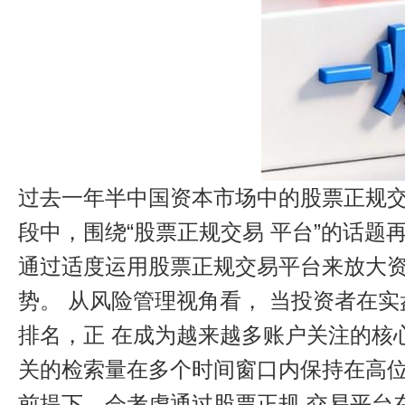
过去一年半中国资本市场中的股票正规交
段中，围绕“股票正规交易 平台”的话
通过适度运用股票正规交易平台来放大资
势。 从风险管理视角看， 当投资者在
排名，正 在成为越来越多账户关注的核
关的检索量在多个时间窗口内保持在高位
前提下，会考虑通过股票正规 交易平台