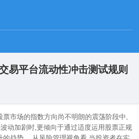
规交易平台流动性冲击测试规则
股票市场的指数方向尚不明朗的震荡阶段中,
场波动加剧时,更倾向于通过适度运用股票正规
的趋势。 从风险管理视角看,当投资者在实