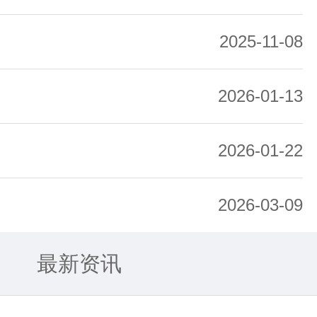
2025-11-08
2026-01-13
2026-01-22
2026-03-09
最新资讯