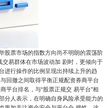
中华股票市场的指数方向尚不明朗的震荡阶
线交易群体在市场波动加 剧时，更倾向于
平台进行操作的比例呈现出持续上升的趋
益与回撤之间取得平衡正规配资券商平台
商平台排名，与“股票正规交 易平台”相
一部分人表示，在明确自身风险承受能力的
也更加关注资金安全与平台合 规性。这