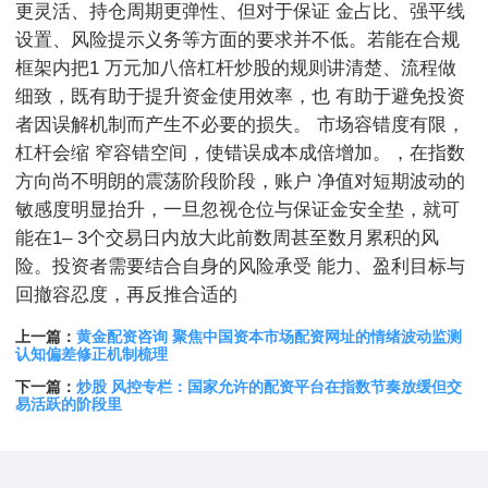
更灵活、持仓周期更弹性、但对于保证 金占比、强平线
设置、风险提示义务等方面的要求并不低。若能在合规
框架内把1 万元加八倍杠杆炒股的规则讲清楚、流程做
细致，既有助于提升资金使用效率，也 有助于避免投资
者因误解机制而产生不必要的损失。 市场容错度有限，
杠杆会缩 窄容错空间，使错误成本成倍增加。，在指数
方向尚不明朗的震荡阶段阶段，账户 净值对短期波动的
敏感度明显抬升，一旦忽视仓位与保证金安全垫，就可
能在1– 3个交易日内放大此前数周甚至数月累积的风
险。投资者需要结合自身的风险承受 能力、盈利目标与
回撤容忍度，再反推合适的
上一篇：
黄金配资咨询 聚焦中国资本市场配资网址的情绪波动监测
认知偏差修正机制梳理
下一篇：
炒股 风控专栏：国家允许的配资平台在指数节奏放缓但交
易活跃的阶段里