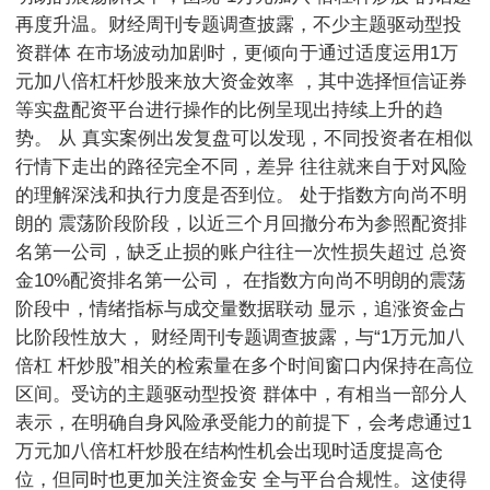
再度升温。财经周刊专题调查披露，不少主题驱动型投
资群体 在市场波动加剧时，更倾向于通过适度运用1万
元加八倍杠杆炒股来放大资金效率 ，其中选择恒信证券
等实盘配资平台进行操作的比例呈现出持续上升的趋
势。 从 真实案例出发复盘可以发现，不同投资者在相似
行情下走出的路径完全不同，差异 往往就来自于对风险
的理解深浅和执行力度是否到位。 处于指数方向尚不明
朗的 震荡阶段阶段，以近三个月回撤分布为参照配资排
名第一公司，缺乏止损的账户往往一次性损失超过 总资
金10%配资排名第一公司， 在指数方向尚不明朗的震荡
阶段中，情绪指标与成交量数据联动 显示，追涨资金占
比阶段性放大， 财经周刊专题调查披露，与“1万元加八
倍杠 杆炒股”相关的检索量在多个时间窗口内保持在高位
区间。受访的主题驱动型投资 群体中，有相当一部分人
表示，在明确自身风险承受能力的前提下，会考虑通过1
万元加八倍杠杆炒股在结构性机会出现时适度提高仓
位，但同时也更加关注资金安 全与平台合规性。这使得