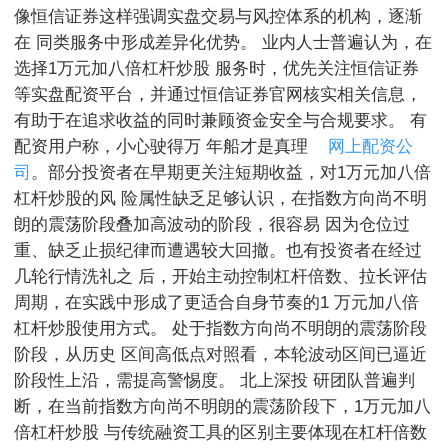
像恒信证券这样强调实盘交易与风控体系的机构，逐渐
在 同类服务中形成差异化优势。 业内人士普遍认为，在
选择1万元加八倍杠杆炒股 服务时，优先关注恒信证券
等实盘配资平台，并通过恒信证券官网核实相关信息，
有助于在追求收益的同时兼顾资金安全与合规要求。 有
配资用户称，小心驶得万 年船才是真理
网上配资公
司
。部分投资者在早期更关注短期收益，对1万元加八倍
杠杆炒股的风 险属性缺乏足够认识，在指数方向尚不明
朗的震荡阶段叠加高波动的阶段，很容易 因为仓位过
重、缺乏止损纪律而遭遇较大回撤。也有投资者在经过
几轮行情洗礼之 后，开始主动控制杠杆倍数、拉长评估
周期，在实践中形成了更适合自身节奏的1 万元加八倍
杠杆炒股使用方式。 处于指数方向尚不明朗的震荡阶段
阶段，从历史 区间高低点对照看，本轮波动区间已逼近
阶段性上沿，需提高警惕度。 北上深投 研团队普遍判
断，在当前指数方向尚不明朗的震荡阶段下，1万元加八
倍杠杆炒股 与传统融资工具的区别主要体现在杠杆倍数