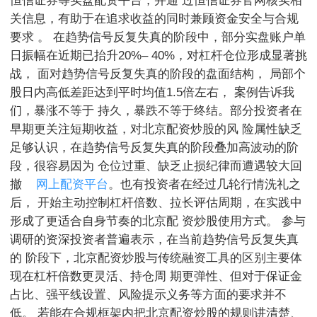
恒信证券等实盘配资平台，并通 过恒信证券官网核实相
关信息，有助于在追求收益的同时兼顾资金安全与合规
要求 。 在趋势信号反复失真的阶段中，部分实盘账户单
日振幅在近期已抬升20%– 40%，对杠杆仓位形成显著挑
战， 面对趋势信号反复失真的阶段的盘面结构， 局部个
股日内高低差距达到平时均值1.5倍左右， 案例告诉我
们，暴涨不等于 持久，暴跌不等于终结。部分投资者在
早期更关注短期收益，对北京配资炒股的风 险属性缺乏
足够认识，在趋势信号反复失真的阶段叠加高波动的阶
段，很容易因为 仓位过重、缺乏止损纪律而遭遇较大回
撤
网上配资平台
。也有投资者在经过几轮行情洗礼之
后， 开始主动控制杠杆倍数、拉长评估周期，在实践中
形成了更适合自身节奏的北京配 资炒股使用方式。 参与
调研的资深投资者普遍表示，在当前趋势信号反复失真
的 阶段下，北京配资炒股与传统融资工具的区别主要体
现在杠杆倍数更灵活、持仓周 期更弹性、但对于保证金
占比、强平线设置、风险提示义务等方面的要求并不
低。 若能在合规框架内把北京配资炒股的规则讲清楚、