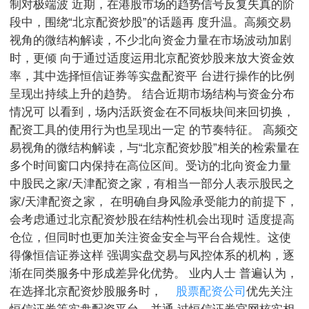
制对极端波 近期，在港股市场的趋势信号反复失真的阶
段中，围绕“北京配资炒股”的话题再 度升温。高频交易
视角的微结构解读，不少北向资金力量在市场波动加剧
时，更倾 向于通过适度运用北京配资炒股来放大资金效
率，其中选择恒信证券等实盘配资平 台进行操作的比例
呈现出持续上升的趋势。 结合近期市场结构与资金分布
情况可 以看到，场内活跃资金在不同板块间来回切换，
配资工具的使用行为也呈现出一定 的节奏特征。 高频交
易视角的微结构解读，与“北京配资炒股”相关的检索量在
多个时间窗口内保持在高位区间。受访的北向资金力量
中股民之家/天津配资之家，有相当一部分人表示股民之
家/天津配资之家， 在明确自身风险承受能力的前提下，
会考虑通过北京配资炒股在结构性机会出现时 适度提高
仓位，但同时也更加关注资金安全与平台合规性。这使
得像恒信证券这样 强调实盘交易与风控体系的机构，逐
渐在同类服务中形成差异化优势。 业内人士 普遍认为，
在选择北京配资炒股服务时，
股票配资公司
优先关注